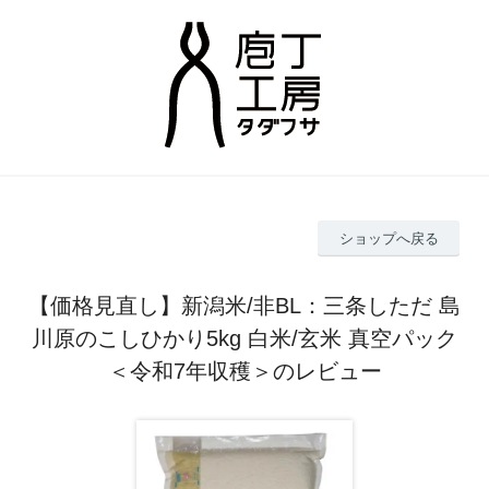
ショップへ戻る
【価格見直し】新潟米/非BL：三条しただ 島
川原のこしひかり5kg 白米/玄米 真空パック
＜令和7年収穫＞のレビュー