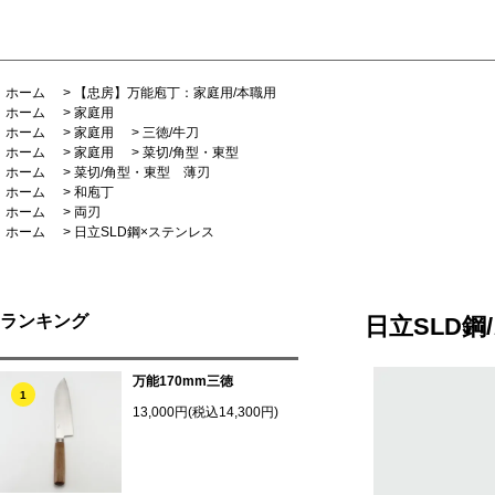
ホーム
>
【忠房】万能庖丁：家庭用/本職用
ホーム
>
家庭用
ホーム
>
家庭用
>
三徳/牛刀
ホーム
>
家庭用
>
菜切/角型・東型
ホーム
>
菜切/角型・東型 薄刃
ホーム
>
和庖丁
ホーム
>
両刃
ホーム
>
日立SLD鋼×ステンレス
ランキング
日立SLD
万能170mm三徳
1
13,000円(税込14,300円)