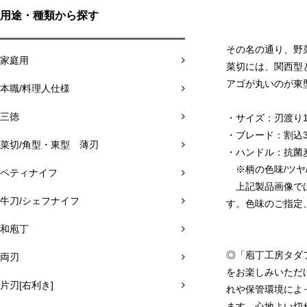
用途・種類から探す
その名の通り、野
家庭用
菜切には、関西型
アゴが丸いのが東
本職/料理人仕様
三徳
・サイズ：刃渡り16
・ブレード：割込3層
菜切/角型・東型 薄刃
・ハンドル：抗
※柄の色味/ツヤ
ペティナイフ
上記製品画像では
牛刀/シェフナイフ
す。色味のご指定
和庖丁
◎「庖丁工房タダ
両刃
をお楽しみいただ
片刃[右利き]
れや保管環境によ
ます。心地よい切