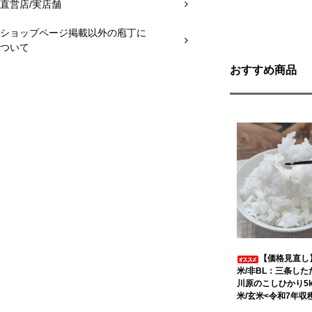
直営店/実店舗
ショップページ掲載以外の庖丁に
ついて
おすすめ商品
【価格見直し
米/非BL：三条した
川原のこしひかり5k
米/玄米<令和7年収