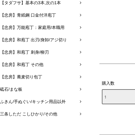
【タダフサ】基本の3本,次の1本
【忠房】青紙鋼 口金付洋庖丁
【忠房】万能庖丁：家庭用/本職用
【忠房】和庖丁 出刃/身卸/アジ切り
【忠房】和庖丁 刺身/柳刃
【忠房】和庖丁 その他
【忠房】蕎麦切り包丁
購入数
砥石/まな板
ふきん/手ぬぐい/キッチン用品以外
三条しただ こしひかり/その他