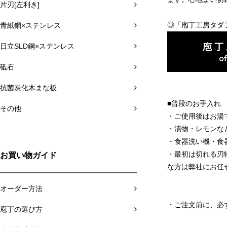
片刃[左利き]
◎「庖丁工房タダ
青紙鋼×ステンレス
日立SLD鋼×ステンレス
砥石
抗菌炭化木まな板
■普段のお手入れ
その他
・ご使用後はお湯
・漬物・レモンな
・食器洗い機・食
・最初は切れる刃
お買い物ガイド
な方は弊社にお任
オーダー方法
・ご注文前に、必
庖丁の選び方