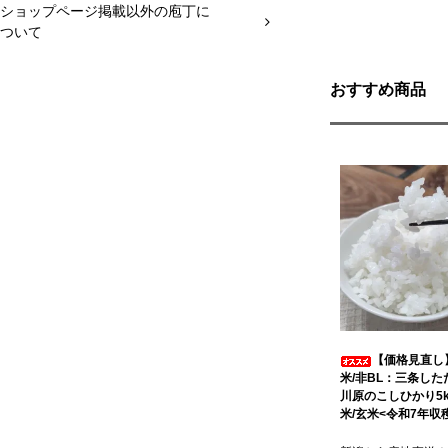
ショップページ掲載以外の庖丁に
ついて
おすすめ商品
【価格見直し
米/非BL：三条した
川原のこしひかり5k
米/玄米<令和7年収