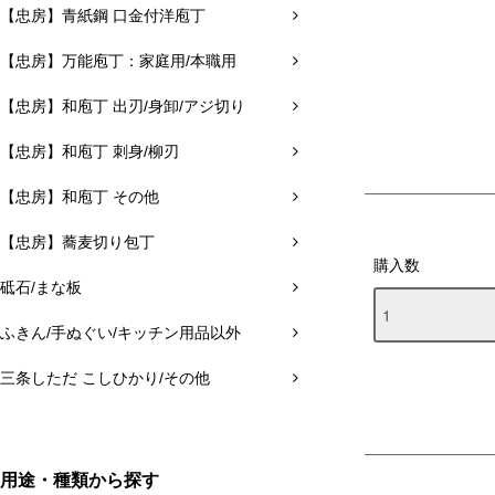
【忠房】青紙鋼 口金付洋庖丁
【忠房】万能庖丁：家庭用/本職用
【忠房】和庖丁 出刃/身卸/アジ切り
【忠房】和庖丁 刺身/柳刃
【忠房】和庖丁 その他
【忠房】蕎麦切り包丁
購入数
砥石/まな板
ふきん/手ぬぐい/キッチン用品以外
三条しただ こしひかり/その他
用途・種類から探す