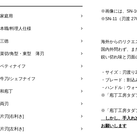
※画像には、SN-
家庭用
※SN-11（刃渡
本職/料理人仕様
三徳
海外からのリクエ
国内外問わず、ま
菜切/角型・東型 薄刃
鋭い切れ味と刃面
ペティナイフ
・サイズ：刃渡り27
牛刀/シェフナイフ
・ブレード：割込み
・ハンドル：ウォ
和庖丁
※「庖丁工房タダ
両刃
※「庖丁工房タダ
片刃[右利き]
しかし、手入れ次
お願いします
片刃[左利き]