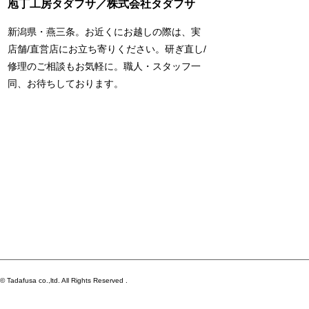
庖丁工房タダフサ／株式会社タダフサ
新潟県・燕三条。お近くにお越しの際は、実
店舗/直営店にお立ち寄りください。研ぎ直し/
修理のご相談もお気軽に。職人・スタッフ一
同、お待ちしております。
© Tadafusa co.,ltd. All Rights Reserved .