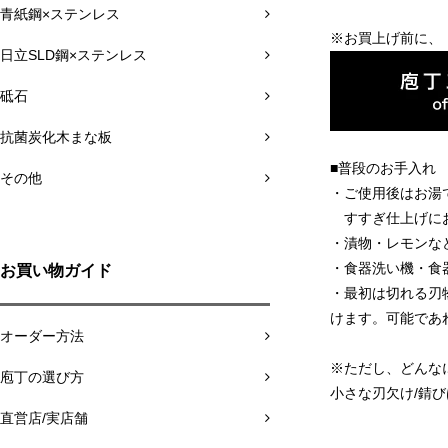
青紙鋼×ステンレス
※お買上げ前に、
日立SLD鋼×ステンレス
砥石
抗菌炭化木まな板
■普段のお手入れ
その他
・ご使用後はお湯
すすぎ仕上げにお
・漬物・レモンな
・食器洗い機・食
お買い物ガイド
・最初は切れる刃
けます。可能であ
オーダー方法
※ただし、どんな
庖丁の選び方
小さな刃欠け/錆
直営店/実店舗