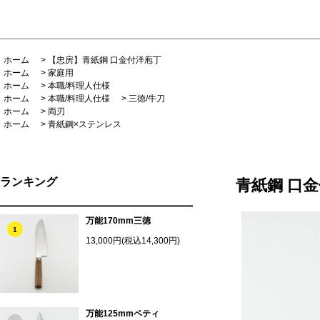
ホーム
>
【忠房】青紙鋼 口金付洋庖丁
ホーム
>
家庭用
ホーム
>
本職/料理人仕様
ホーム
>
本職/料理人仕様
>
三徳/牛刀
ホーム
>
両刃
ホーム
>
青紙鋼×ステンレス
ランキング
青紙鋼 口
万能170mm三徳
1
13,000円(税込14,300円)
万能125mmペティ